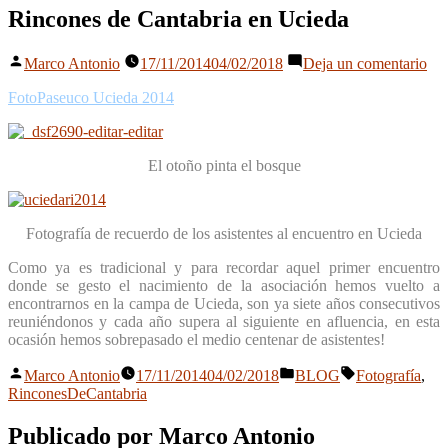
Rincones de Cantabria en Ucieda
Publicado
en
Marco Antonio
17/11/2014
04/02/2018
Deja un comentario
por
Ri
de
FotoPaseuco Ucieda 2014
Can
en
Uc
El otoño pinta el bosque
Fotografía de recuerdo de los asistentes al encuentro en Ucieda
Como ya es tradicional y para recordar aquel primer encuentro
donde se gesto el nacimiento de la asociación hemos vuelto a
encontrarnos en la campa de Ucieda, son ya siete años consecutivos
reuniéndonos y cada año supera al siguiente en afluencia, en esta
ocasión hemos sobrepasado el medio centenar de asistentes!
Publicado
Publicado
Etiquetas:
Marco Antonio
17/11/2014
04/02/2018
BLOG
Fotografía
,
por
en
RinconesDeCantabria
Publicado por Marco Antonio