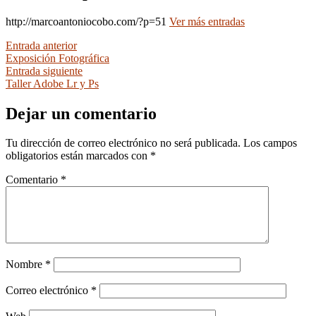
http://marcoantoniocobo.com/?p=51
Ver más entradas
Navegación
Entrada
Entrada anterior
anterior:
Exposición Fotográfica
de
Entrada
Entrada siguiente
entradas
siguiente:
Taller Adobe Lr y Ps
Dejar un comentario
Tu dirección de correo electrónico no será publicada.
Los campos
obligatorios están marcados con
*
Comentario
*
Nombre
*
Correo electrónico
*