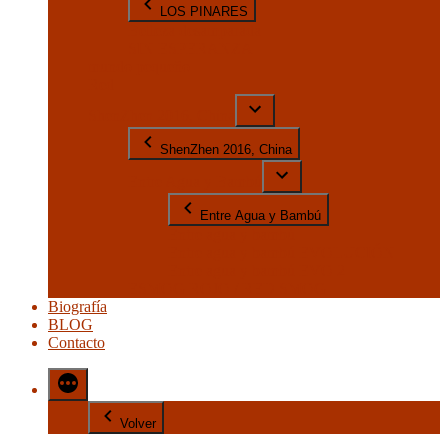
LOS PINARES
Belleza desamparada
SIN ESPERANZA
mundo pequeño
Red
ShenZhen 2016, China
ShenZhen 2016, China
Entre Agua y Bambú
Entre Agua y Bambú
Entre agua y bambú
Entre agua y bambú EVOLUCIÓN
Entre agua y bambú EVO 2
ESMOG ROJO / RED SMOG
Biografía
BLOG
Contacto
Volver