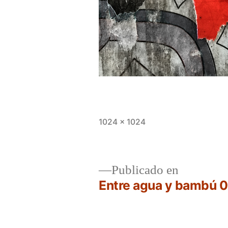
Tamaño
1024 × 1024
completo
Publicado en
Entre agua y bambú 
Navegación