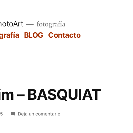
hotoArt
fotografía
grafía
BLOG
Contacto
im – BASQUIAT
en
15
Deja un comentario
Guggenheim
–