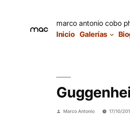
Saltar
al
marco antonio cobo p
contenido
Inicio
Galerías
Bio
Guggenhe
Publicado
Marco Antonio
17/10/20
por