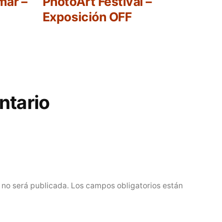
r:
siguiente:
mar –
PhotoArt Festival –
Exposición OFF
ntario
 no será publicada.
Los campos obligatorios están