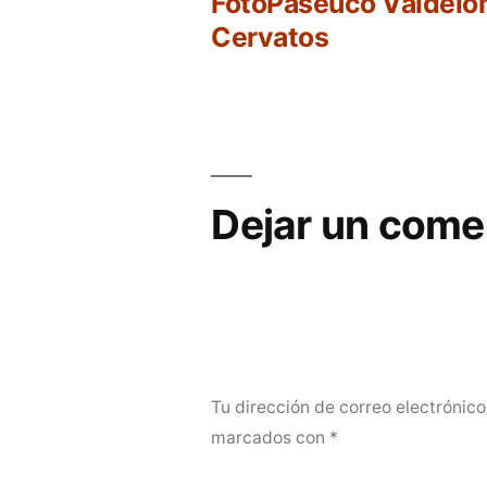
anterio
FotoPaseuco Valdelo
Navegación
Cervatos
de
entradas
Dejar un come
Tu dirección de correo electrónico
marcados con
*