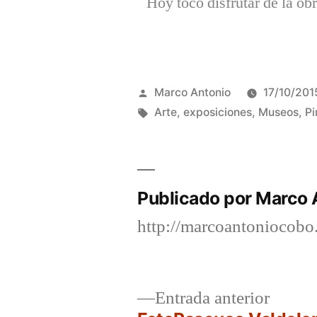
Hoy tocó disfrutar de la o
Publicado
Marco Antonio
17/10/201
por
Etiquetas:
Arte
,
exposiciones
,
Museos
,
Pi
Publicado por Marco 
http://marcoantoniocob
Entrad
Entrada anterior