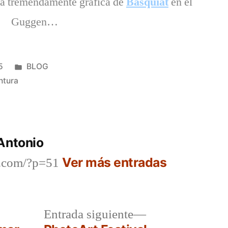
bra tremendamente gráfica de
Basquiat
en el
Guggen…
Publicado
5
BLOG
en
ntura
Antonio
Ver más entradas
o.com/?p=51
a
Entrada
Entrada siguiente