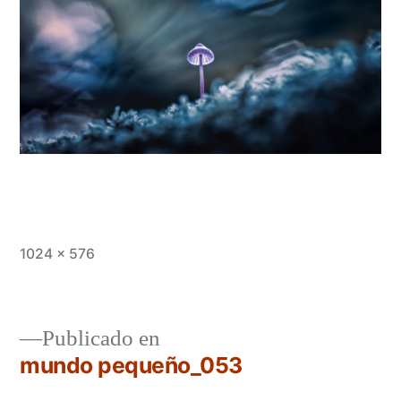
Tamaño
1024 × 576
completo
Publicado en
mundo pequeño_053
Navegación